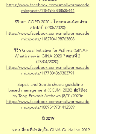
https://www.facebook.com/smallwormacade
mic/posts/1184987838535444
รีวิวยา COPD 2020 - โดยหนอนน้อยอ่าน
เปเปอร์ (2/05/2020):
https://www.facebook.com/smallwormacade
mic/posts/1182704198763808
รีวิว Global Initiative for Asthma (GINA)-
What’s new in GINA 2020 ? ตอนที่ 2
(25/04/2020):
https://www.facebook.com/smallwormacade
mic/posts/1177304369303791
Sepsis and Septic shock: guideline-
based management (CCJM, 2020) ย่อให้งง
by Tong Prakasit Archewa (8/01/2020):
https://www.facebook.com/smallwormacade
mic/posts/1089549731412589
ปี 2019
จุดเปลี่ยนที่สำคัญใน GINA Guideline 2019