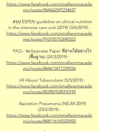
https://www.facebook.com/smallwormacade
mic/posts/964662597234637
สรุป ESPEN guideline on clinical nutrition
in the intensive care unit (2019) (3/6/2019) :
https://www.facebook.com/smallwormacade
mic/posts/910105752690322
FAQ : จะAppraise Paper ที่อ่านได้อย่างไร
(พื้นฐาน) (24/3/2019) :
https://www.facebook.com/smallwormacade
mic/posts/864613417239556
All About Tuberculosis (5/3/2019) :
https://www.facebook.com/smallwormacade
mic/posts/853907028310195
Aspiration Pneumonia (NEJM 2019)
(23/2/2019) :
https://www.facebook.com/smallwormacade
mic/posts/848116145555950
ปี 2018