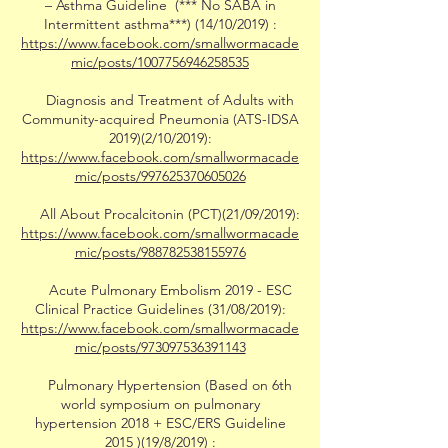
– Asthma Guideline (*** No SABA in
Intermittent asthma***) (14/10/2019) :
https://www.facebook.com/smallwormacade
mic/posts/1007756946258535
Diagnosis and Treatment of Adults with
Community-acquired Pneumonia (ATS-IDSA
2019)(2/10/2019):
https://www.facebook.com/smallwormacade
mic/posts/997625370605026
All About Procalcitonin (PCT)(21/09/2019):
https://www.facebook.com/smallwormacade
mic/posts/988782538155976
Acute Pulmonary Embolism 2019 - ESC
Clinical Practice Guidelines (31/08/2019):
https://www.facebook.com/smallwormacade
mic/posts/973097536391143
Pulmonary Hypertension (Based on 6th
world symposium on pulmonary
hypertension 2018 + ESC/ERS Guideline
2015 )(19/8/2019) :